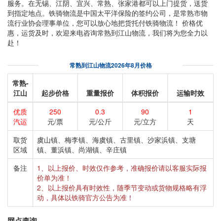
服务。在无锡、江阴、宜兴、常熟、张家港都可以上门提货，送货
到指定地点。铁骑物流是中国太平洋保险的签约公司，是常熟市物
流行业协会理事单位，您可以放心地把货托付铁骑物流！ 价格优
惠，运货及时，欢迎来电咨询常熟到江山物流，我们将为您全力以
赴！
常熟到江山物流2026年8月价格
常熟-
江山
起步价格
重量报价
体积报价
运输时效
优质
250
0.3
90
1
汽运
元/票
元/公斤
元/立方
天
取货
虞山镇、梅李镇、海虞镇、古里镇、沙家浜镇、支塘
区域
镇、董浜镇、尚湖镇、辛庄镇
备注
1、以上报价、时效仅作参考，准确报价请以客服实际报
价单为准！
2、以上报价具有时效性，随季节变动或货物规格略有浮
动，具体以铁骑官方公告为准！
网点查询