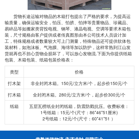
货物长途运输对物品的木箱打包提出了严格的要求，为提高运
输质量，确保运输安全，怕压、怕挤、怕摔等贵重物品、珍藏品、
易碎品等如搬家类背投电视、钢琴、液晶电视、空调等要求木箱包
装，尺寸规格由客户提供或者传真图形由本公司技术人员设计加
工，特殊规格或者数量较大可上门测量，特殊物品还可提供软体包
装材料，如泡沫板、气泡膜、海绵等加以防护，这样常熟到江山发
货就再也不担心货物会损坏了，可以放心发物流.下面为你提供纸箱
包装、木箱包装、纸箱包装价格表：
类型
价格
打木架
非全封闭木箱。150元/立方米/个，起步价150元/个
打木箱
全封闭木箱。280元/立方米/个，起步价300元/个
纸箱
五层瓦楞纸全封闭纸箱，防震防戳抗压。收费标准：
1号纸箱：15元/个(尺寸：86*46*51厘米)
2号纸箱：12元/个(尺寸：60*41*51 ）