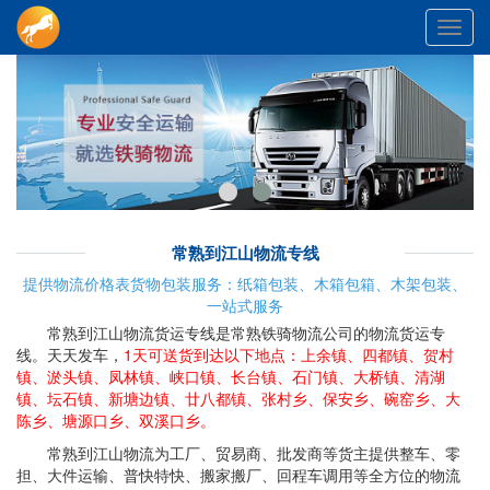
Toggl
navig
常熟到江山物流专线
提供物流价格表货物包装服务：纸箱包装、木箱包箱、木架包装、
一站式服务
常熟到江山物流货运专线是常熟铁骑物流公司的物流货运专
线。天天发车，
1天可送货到达以下地点：上余镇、四都镇、贺村
镇、淤头镇、凤林镇、峡口镇、长台镇、石门镇、大桥镇、清湖
镇、坛石镇、新塘边镇、廿八都镇、张村乡、保安乡、碗窑乡、大
陈乡、塘源口乡、双溪口乡。
常熟到江山物流为工厂、贸易商、批发商等货主提供整车、零
担、大件运输、普快特快、搬家搬厂、回程车调用等全方位的物流