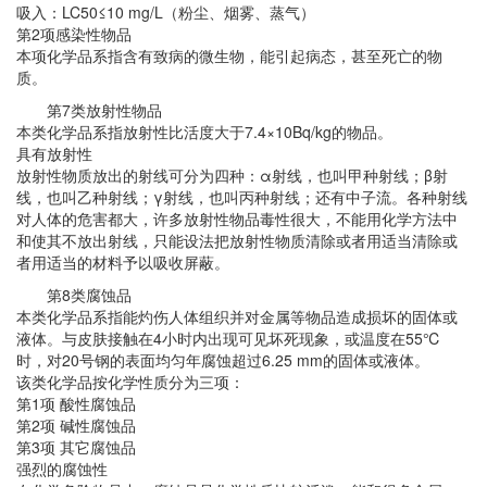
吸入：LC50≤10 mg/L（粉尘、烟雾、蒸气）
第2项感染性物品
本项化学品系指含有致病的微生物，能引起病态，甚至死亡的物
质。
第7类放射性物品
本类化学品系指放射性比活度大于7.4×10Bq/kg的物品。
具有放射性
放射性物质放出的射线可分为四种：α射线，也叫甲种射线；β射
线，也叫乙种射线；γ射线，也叫丙种射线；还有中子流。各种射线
对人体的危害都大，许多放射性物品毒性很大，不能用化学方法中
和使其不放出射线，只能设法把放射性物质清除或者用适当清除或
者用适当的材料予以吸收屏蔽。
第8类腐蚀品
本类化学品系指能灼伤人体组织并对金属等物品造成损坏的固体或
液体。与皮肤接触在4小时内出现可见坏死现象，或温度在55℃
时，对20号钢的表面均匀年腐蚀超过6.25 mm的固体或液体。
该类化学品按化学性质分为三项：
第1项 酸性腐蚀品
第2项 碱性腐蚀品
第3项 其它腐蚀品
强烈的腐蚀性