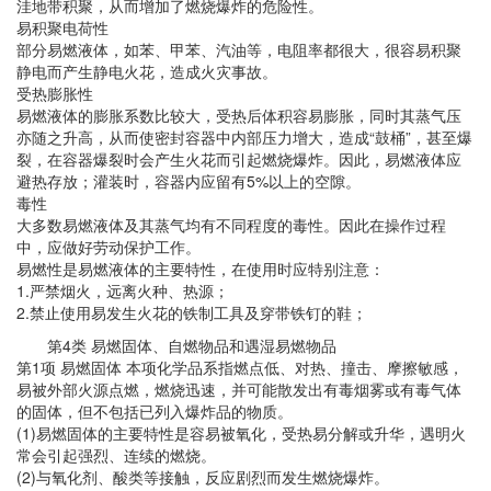
洼地带积聚，从而增加了燃烧爆炸的危险性。
易积聚电荷性
部分易燃液体，如苯、甲苯、汽油等，电阻率都很大，很容易积聚
静电而产生静电火花，造成火灾事故。
受热膨胀性
易燃液体的膨胀系数比较大，受热后体积容易膨胀，同时其蒸气压
亦随之升高，从而使密封容器中内部压力增大，造成“鼓桶”，甚至爆
裂，在容器爆裂时会产生火花而引起燃烧爆炸。因此，易燃液体应
避热存放；灌装时，容器内应留有5%以上的空隙。
毒性
大多数易燃液体及其蒸气均有不同程度的毒性。因此在操作过程
中，应做好劳动保护工作。
易燃性是易燃液体的主要特性，在使用时应特别注意：
1.严禁烟火，远离火种、热源；
2.禁止使用易发生火花的铁制工具及穿带铁钉的鞋；
第4类 易燃固体、自燃物品和遇湿易燃物品
第1项 易燃固体 本项化学品系指燃点低、对热、撞击、摩擦敏感，
易被外部火源点燃，燃烧迅速，并可能散发出有毒烟雾或有毒气体
的固体，但不包括已列入爆炸品的物质。
(1)易燃固体的主要特性是容易被氧化，受热易分解或升华，遇明火
常会引起强烈、连续的燃烧。
(2)与氧化剂、酸类等接触，反应剧烈而发生燃烧爆炸。