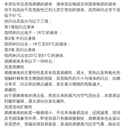
本类化学品系指易燃的液体、液体混合物或含有固体物质的液体，
但不包括由于其危险性已列入其它类别的液体。其闭杯闪点等于或
低于61℃。
按闪点高低分为以下三项：
第1项低闪点液体
指闭杯闪点低于－18℃的液体 ；
第2项 中闪点液体
指闭杯闪点在－18℃至23℃的液体；
第3项 高闪点液体
指闭杯闪点在23℃至61℃的液体。
易燃液体具有以下一些特点：
高度易燃性
易燃液体的主要特性是具有高度易燃性，遇火、受热以及和氧化剂
接触时都有发生燃烧的危险，其危险性的大小与液体的闪点、自燃
点有关，闪点和自燃点越低，发生着火燃烧的危险越大。
易爆性
由于易燃液体的沸点低，挥发出来的蒸汽与空气混合后，浓度易达
到爆炸极限，遇火源往往发生爆炸。
高度流动扩散性
易燃液体的粘度一般都很小，不仅本身极易流动，还因渗透，浸润
及毛细现象等作用，即使容器只有极细微裂纹，易燃液体也会渗出
容器壁外。泄漏后很容易蒸发，形成的易燃蒸汽比空气重，能在坑