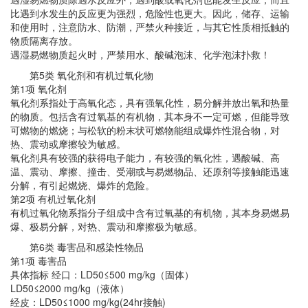
比遇到水发生的反应更为强烈，危险性也更大。因此，储存、运输
和使用时，注意防水、防潮，严禁火种接近，与其它性质相抵触的
物质隔离存放。
遇湿易燃物质起火时，严禁用水、酸碱泡沫、化学泡沫扑救！
第5类 氧化剂和有机过氧化物
第1项 氧化剂
氧化剂系指处于高氧化态，具有强氧化性，易分解并放出氧和热量
的物质。包括含有过氧基的有机物，其本身不一定可燃，但能导致
可燃物的燃烧；与松软的粉末状可燃物能组成爆炸性混合物，对
热、震动或摩擦较为敏感。
氧化剂具有较强的获得电子能力，有较强的氧化性，遇酸碱、高
温、震动、摩擦、撞击、受潮或与易燃物品、还原剂等接触能迅速
分解，有引起燃烧、爆炸的危险。
第2项 有机过氧化剂
有机过氧化物系指分子组成中含有过氧基的有机物，其本身易燃易
爆、极易分解，对热、震动和摩擦极为敏感。
第6类 毒害品和感染性物品
第1项 毒害品
具体指标 经口：LD50≤500 mg/kg（固体）
LD50≤2000 mg/kg（液体）
经皮：LD50≤1000 mg/kg(24hr接触)