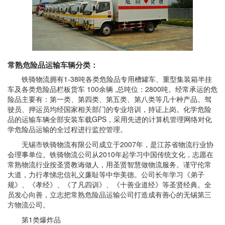
常熟危险品运输车辆分类：
铁骑物流拥有1-38吨各类危险品专用槽罐车、重型集装箱半挂
车及各类危险品栏板货车 100余辆 ,总吨位：2800吨。经常承运的危
险品主要有：第一类、第四类、第五类、第八类等几十种产品。驾
驶员、押运员均经国家相关部门的专业培训，持证上岗。化学危险
品的运输车辆全部安装车载GPS，采用先进的计算机管理网络对化
学危险品运输的全过程进行监控管理。
无锡市铁骑物流有限公司成立于2007年，是江苏省物流行业协
会理事单位。铁骑物流公司从2010年起学习中国传统文化，志愿在
常熟物流行业按圣贤教诲做人，用圣贤智慧做物流服务。谨守伦常
大道，力行孝悌忠信礼义廉耻等中华美德。公司长年学习《弟子
规》、《孝经》、《了凡四训》、《十善业道经》等圣贤经典。全
员发心向善，立志把常熟危险品运输公司打造成有善心的无锡第三
方物流公司。
第1类爆炸品