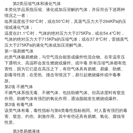
第2类压缩气体和液化气体
本类化学品系指压缩、液化或加压溶解的气体，并应符合下述两种
情况之一者：
临界温度低于50℃时，或在50℃时，其蒸气压力大于294KPa的压
缩或液化气体；
温度在21.1℃时，气体的绝对压力大于275KPa，或在54.4℃时，
气体的绝对压力大于715KPa的压缩气体；或在37.8℃时，雷德蒸气
压大于275KPa的液化气体或加压溶解气体。
第一项易燃气体
此类气体极易燃烧，与空气混合能形成爆炸性混合物。在常温常压
下遇明火、高温即会发生燃烧或爆炸。或中毒 所有压缩气体都有危
害性，因为它们是在高压之下，有些气体具有易燃、易爆、助燃、
剧毒等性质，在受热、撞击等情况下，易引起燃烧爆炸或中毒事
故。
第2项 不燃气体
不燃气体系指无毒、不燃气体、包括助燃气体。但高浓度时有窒息
作用。助燃气体有强烈的氧化作用，遇油脂能发生燃烧或爆炸。
第3项 有毒气体
该类气体有毒，毒性指标与第6类毒性指标相同。对人畜有强烈的毒
害、窒息、灼伤、刺激作用。其中有些还具有易燃、氧化、腐蚀等
性质。
第3类易燃液体