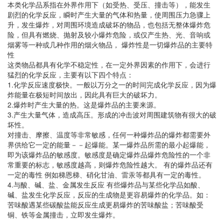
本类化学品系指在外界作用下（如受热、受压、撞击等），能发生
剧烈的化学反应，瞬时产生大量的气体和热量，使周围压力急骤上
升，发生爆炸，对周围环境造成破坏的物品，也包括无整体爆炸危
险，但具有燃烧、抛射及较小爆炸危险，或仅产生热、光、音响或
烟雾等一种或几种作用的烟火物品， 爆炸性是一切爆炸品的主要特
性
这类物品都具有化学不稳定性，在一定外界因素的作用下，会进行
猛烈的化学反应，主要有以下四个特点：
1.化学反应速度极快。一般以万分之一的时间完成化学反应，因为爆
炸能量在极短时间放出，因此具有巨大的破坏力。
2.爆炸时产生大量的热。这是爆炸品的主要来源。
3.产生大量气体，造成高压。形成的冲击波对周围建筑物有很大的破
坏性。
对撞击、摩擦、温度等非常敏感，任何一种爆炸品的爆炸都需要外
界供给它一定的能量－－起爆能。某一爆炸品所需的最小起爆能，
即为该爆炸品的敏感度。敏感度是确定爆炸品爆炸危险性的一个非
常重要的标志，敏感度越高，则爆炸危险性越大。 有的爆炸品还有
一定的毒性 例如梯恩梯、硝化甘油、雷汞等都具有一定的毒性。
4.与酸、碱、盐、金属发生反应 有些爆炸品与某些化学品如酸、
碱、盐发生化学反应，反应的生成物是更容易爆炸的化学品。如：
苦味酸遇某些碳酸盐能反应生成更易爆炸的苦味酸盐；苦味酸受
铜、铁等金属撞击，立即发生爆炸。