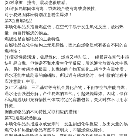
(3)对摩擦、撞击、震动也很敏感。
(4)许多易燃固体有毒，或燃烧产物有毒或腐蚀性。
对于易燃固体应特别注意粉尘爆炸！
第2项自燃物品
本项化学品系指自燃点低，在空气中易于发生氧化反应，放出热
量，而自行燃烧的物品。
燃烧性是自燃物品的主要特性
自燃物品在化学结构上无规律性，因此自燃物质就有各自不同的自
燃特性：
(1)黄磷性质活泼，极易氧化，燃点又特别低，一经暴露在空气中很
快引起自燃。但黄磷不和水发生化学反应，所以通常放置在水中保
存。另外黄磷本身极毒，其燃烧的产物五氧化二磷也为有毒物质，
遇水还能生成剧毒的偏磷酸。所以遇有磷燃烧时，在扑救的过程中
应注意防止中毒。
(2)二乙基锌、三乙基铝等有机金属化合物，不但在空气中能自燃，
遇水还会强烈分解，产生易燃的氢气，引起燃烧爆炸。因此，储存
和运输必须用充有惰性气体或特定的容器包装，失火时亦不可用水
扑救。
据自燃物品的不同特性采取相应的措施！
第3项遇湿易燃物品
本项化学品系指遇水或受潮时，发生剧烈化学反应，放出大量的易
燃气体和热量的物品有些不需明火，即能燃烧或爆炸。
遇湿易燃物质除遇水反应外，遇到酸或氧化剂也能发生反应，而且