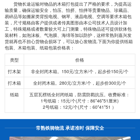
货物长途运输对物品的木箱打包提出了严格的要求，为提高运
输质量，确保运输安全，怕压、怕挤、怕摔等贵重物品、珍藏品、
易碎品等如搬家类背投电视、钢琴、液晶电视、空调等要求木箱包
装，尺寸规格由客户提供或者传真图形由本公司技术人员设计加
工，特殊规格或者数量较大可上门测量，特殊物品还可提供软体包
装材料，如泡沫板、气泡膜、海绵等加以防护，这样常熟到嘉兴发
货就再也不担心货物会损坏了，可以放心发物流.下面为你提供纸箱
包装、木箱包装、纸箱包装价格表：
类型
价格
打木架
非全封闭木箱。150元/立方米/个，起步价150元/个
打木箱
全封闭木箱。280元/立方米/个，起步价300元/个
纸箱
五层瓦楞纸全封闭纸箱，防震防戳抗压。收费标准：
1号纸箱：15元/个(尺寸：86*46*51厘米)
2号纸箱：12元/个(尺寸：60*41*51 ）
常熟铁骑物流 承诺准时 保障安全