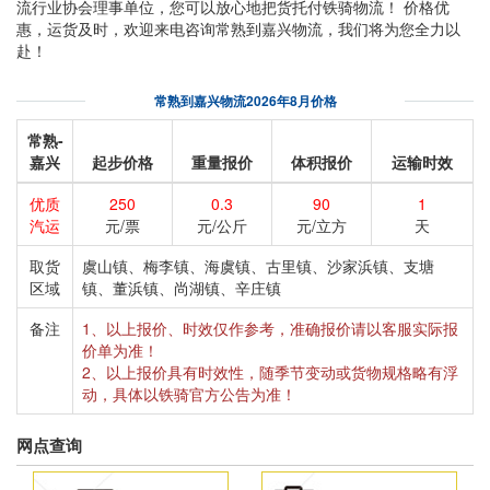
流行业协会理事单位，您可以放心地把货托付铁骑物流！ 价格优
惠，运货及时，欢迎来电咨询常熟到嘉兴物流，我们将为您全力以
赴！
常熟到嘉兴物流2026年8月价格
常熟-
嘉兴
起步价格
重量报价
体积报价
运输时效
优质
250
0.3
90
1
汽运
元/票
元/公斤
元/立方
天
取货
虞山镇、梅李镇、海虞镇、古里镇、沙家浜镇、支塘
区域
镇、董浜镇、尚湖镇、辛庄镇
备注
1、以上报价、时效仅作参考，准确报价请以客服实际报
价单为准！
2、以上报价具有时效性，随季节变动或货物规格略有浮
动，具体以铁骑官方公告为准！
网点查询