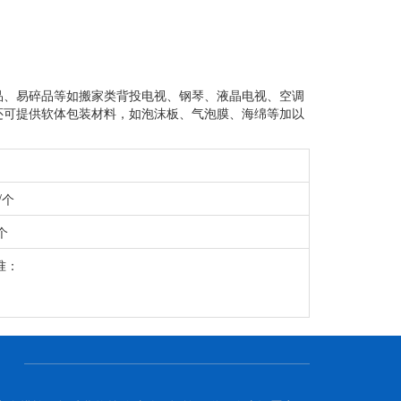
品、易碎品等如搬家类背投电视、钢琴、液晶电视、空调
还可提供软体包装材料，如泡沫板、气泡膜、海绵等加以
/个
个
准：