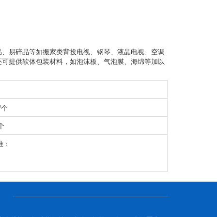
品、易碎品等如搬家类背投电视、钢琴、液晶电视、空调
还可提供软体包装材料，如泡沫板、气泡膜、海绵等加以
/个
个
准：