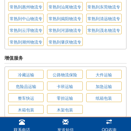
线
线
线
常熟到惠州物流专
常熟到汕尾物流专
常熟到东莞物流专
线
线
线
常熟到中山物流专
常熟到揭阳物流专
常熟到清远物流专
线
线
线
常熟到云浮物流专
常熟到河源物流专
常熟到茂名物流专
线
线
线
常熟到潮州物流专
常熟到肇庆物流专
线
线
增值服务
冷藏运输
公路物流保险
大件运输
危险品运输
卡班运输
加急运输
整车快运
零担运输
纸箱包装
木箱包装
木架包装
版权所有：铁骑物流 地址：中国·常熟·丰树物流园 电话：0510-
82461432 微信号：18921146826
联系电话
发送短信
QQ咨询