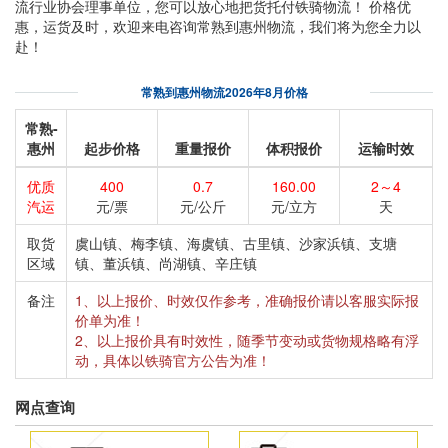
流行业协会理事单位，您可以放心地把货托付铁骑物流！ 价格优
惠，运货及时，欢迎来电咨询常熟到惠州物流，我们将为您全力以
赴！
常熟到惠州物流2026年8月价格
常熟-
惠州
起步价格
重量报价
体积报价
运输时效
优质
400
0.7
160.00
2～4
汽运
元/票
元/公斤
元/立方
天
取货
虞山镇、梅李镇、海虞镇、古里镇、沙家浜镇、支塘
区域
镇、董浜镇、尚湖镇、辛庄镇
备注
1、以上报价、时效仅作参考，准确报价请以客服实际报
价单为准！
2、以上报价具有时效性，随季节变动或货物规格略有浮
动，具体以铁骑官方公告为准！
网点查询