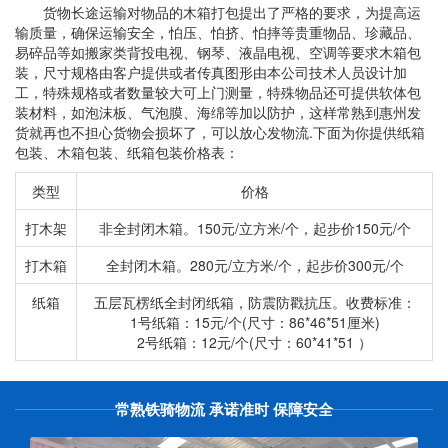
货物长途运输对物品的木箱打包提出了严格的要求，为提高运
输质量，确保运输安全，怕压、怕挤、怕摔等贵重物品、珍藏品、
易碎品等如搬家类背投电视、钢琴、液晶电视、空调等要求木箱包
装，尺寸规格由客户提供或者传真图形由本公司技术人员设计加
工，特殊规格或者数量较大可上门测量，特殊物品还可提供软体包
装材料，如泡沫板、气泡膜、海绵等加以防护，这样常熟到惠州发
货就再也不担心货物会损坏了，可以放心发物流.下面为你提供纸箱
包装、木箱包装、纸箱包装价格表：
类型
价格
打木架
非全封闭木箱。150元/立方米/个，起步价150元/个
打木箱
全封闭木箱。280元/立方米/个，起步价300元/个
纸箱
五层瓦楞纸全封闭纸箱，防震防戳抗压。收费标准：
1号纸箱：15元/个(尺寸：86*46*51厘米)
2号纸箱：12元/个(尺寸：60*41*51 ）
常熟铁骑物流 承诺准时 保障安全