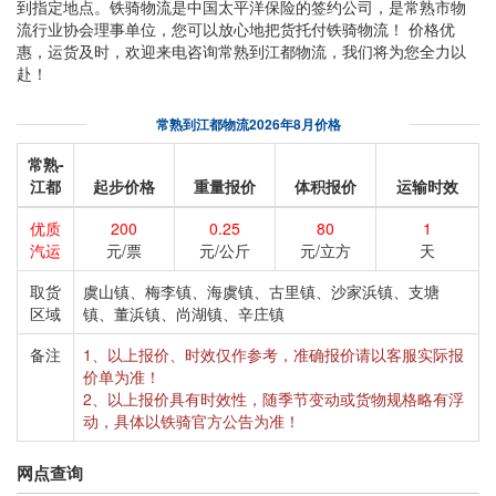
到指定地点。铁骑物流是中国太平洋保险的签约公司，是常熟市物
流行业协会理事单位，您可以放心地把货托付铁骑物流！ 价格优
惠，运货及时，欢迎来电咨询常熟到江都物流，我们将为您全力以
赴！
常熟到江都物流2026年8月价格
常熟-
江都
起步价格
重量报价
体积报价
运输时效
优质
200
0.25
80
1
汽运
元/票
元/公斤
元/立方
天
取货
虞山镇、梅李镇、海虞镇、古里镇、沙家浜镇、支塘
区域
镇、董浜镇、尚湖镇、辛庄镇
备注
1、以上报价、时效仅作参考，准确报价请以客服实际报
价单为准！
2、以上报价具有时效性，随季节变动或货物规格略有浮
动，具体以铁骑官方公告为准！
网点查询