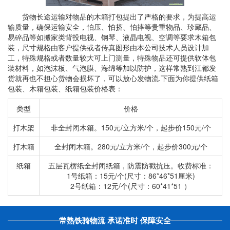
货物长途运输对物品的木箱打包提出了严格的要求，为提高运
输质量，确保运输安全，怕压、怕挤、怕摔等贵重物品、珍藏品、
易碎品等如搬家类背投电视、钢琴、液晶电视、空调等要求木箱包
装，尺寸规格由客户提供或者传真图形由本公司技术人员设计加
工，特殊规格或者数量较大可上门测量，特殊物品还可提供软体包
装材料，如泡沫板、气泡膜、海绵等加以防护，这样常熟到江都发
货就再也不担心货物会损坏了，可以放心发物流.下面为你提供纸箱
包装、木箱包装、纸箱包装价格表：
类型
价格
打木架
非全封闭木箱。150元/立方米/个，起步价150元/个
打木箱
全封闭木箱。280元/立方米/个，起步价300元/个
纸箱
五层瓦楞纸全封闭纸箱，防震防戳抗压。收费标准：
1号纸箱：15元/个(尺寸：86*46*51厘米)
2号纸箱：12元/个(尺寸：60*41*51 ）
常熟铁骑物流 承诺准时 保障安全