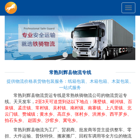
Toggl
navig
常熟到辉县物流专线
提供物流价格表货物包装服务：纸箱包装、木箱包箱、木架包装、
一站式服务
常熟到辉县物流货运专线是常熟铁骑物流公司的物流货运专
线。天天发车，
2至3天可送货到达以下地点：薄壁镇、峪河镇、百
泉镇、孟庄镇、常村镇、吴村镇、南村镇、南寨镇、上八里镇、北
云门镇、赞城镇；黄水乡、高庄乡、张村乡、洪洲乡、西平罗乡、
拍石头乡、 赵固乡、沙窑乡、冀屯乡。
常熟到辉县物流为工厂、贸易商、批发商等货主提供整车、零
担、大件运输、普快特快、搬家搬厂、回程车调用等全方位的物流