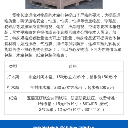
货物长途运输对物品的木箱打包提出了严格的要求，为提高运
输质量，确保运输安全，怕压、怕挤、怕摔等贵重物品、珍藏品、
易碎品等如搬家类背投电视、钢琴、液晶电视、空调等要求木箱包
装，尺寸规格由客户提供或者传真图形由本公司技术人员设计加
工，特殊规格或者数量较大可上门测量，特殊物品还可提供软体包
装材料，如泡沫板、气泡膜、海绵等加以防护，这样常熟到辉县发
货就再也不担心货物会损坏了，可以放心发物流.下面为你提供纸箱
包装、木箱包装、纸箱包装价格表：
类型
价格
打木架
非全封闭木箱。150元/立方米/个，起步价150元/个
打木箱
全封闭木箱。280元/立方米/个，起步价300元/个
纸箱
五层瓦楞纸全封闭纸箱，防震防戳抗压。收费标准：
1号纸箱：15元/个(尺寸：86*46*51厘米)
2号纸箱：12元/个(尺寸：60*41*51 ）