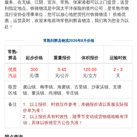
服务。在无锡、江阴、宜兴、常熟、张家港都可以上门提货，送货
到指定地点。铁骑物流是中国太平洋保险的签约公司，是常熟市物
流行业协会理事单位，您可以放心地把货托付铁骑物流！ 价格优
惠，运货及时，欢迎来电咨询常熟到辉县物流，我们将为您全力以
赴！
常熟到辉县物流2026年8月价格
常熟-
辉县
起步价格
重量报价
体积报价
运输时效
优质
300
0.45
120.00
2～3
汽运
元/票
元/公斤
元/立方
天
取货
虞山镇、梅李镇、海虞镇、古里镇、沙家浜镇、支塘
区域
镇、董浜镇、尚湖镇、辛庄镇
备注
1、以上报价、时效仅作参考，准确报价请以客服实际报
价单为准！
2、以上报价具有时效性，随季节变动或货物规格略有浮
动，具体以铁骑官方公告为准！
网点查询